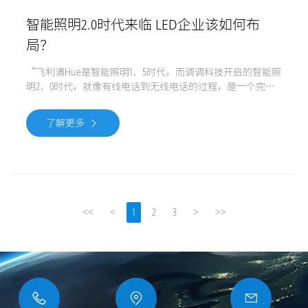
智能照明2.0时代来临 LED企业该如何布
局？
“飞利浦Hue是智能照明1．5时代，而调调科技开启的智能照
明2．0时代，就像有线电话到无线电话的过程，是一个完整
的体验和成熟的生态体系。智能照明2．0时代的产品是真正
的消费升级的产品，在遵从人们习惯的同时，更应该傻瓜智
了解更多
能，具有便利性。”调调科技创始人兼CEO黄小军在接受中
国经济时报记者采访时表示。公开数据显示，
<<
<
>
>>
1
2
3